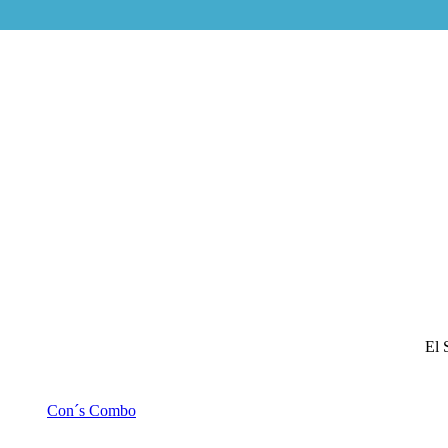
El 
Con´s Combo